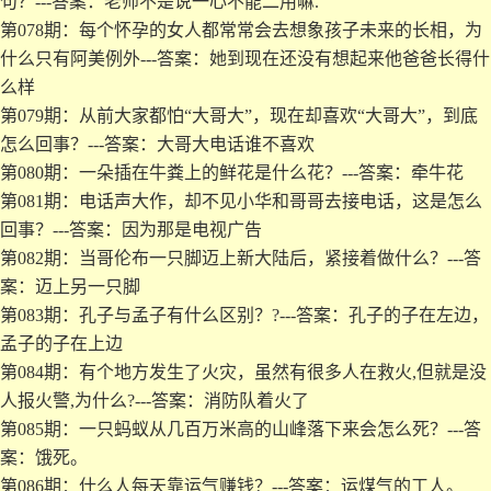
句？---答案：老师不是说一心不能二用嘛.
第078期：每个怀孕的女人都常常会去想象孩子未来的长相，为
什么只有阿美例外---答案：她到现在还没有想起来他爸爸长得什
么样
第079期：从前大家都怕“大哥大”，现在却喜欢“大哥大”，到底
怎么回事？---答案：大哥大电话谁不喜欢
第080期：一朵插在牛粪上的鲜花是什么花？---答案：牵牛花
第081期：电话声大作，却不见小华和哥哥去接电话，这是怎么
回事？---答案：因为那是电视广告
第082期：当哥伦布一只脚迈上新大陆后，紧接着做什么？---答
案：迈上另一只脚
第083期：孔子与孟子有什么区别？?---答案：孔子的子在左边，
孟子的子在上边
第084期：有个地方发生了火灾，虽然有很多人在救火,但就是没
人报火警,为什么?---答案：消防队着火了
第085期：一只蚂蚁从几百万米高的山峰落下来会怎么死？---答
案：饿死。
第086期：什么人每天靠运气赚钱？---答案：运煤气的工人。