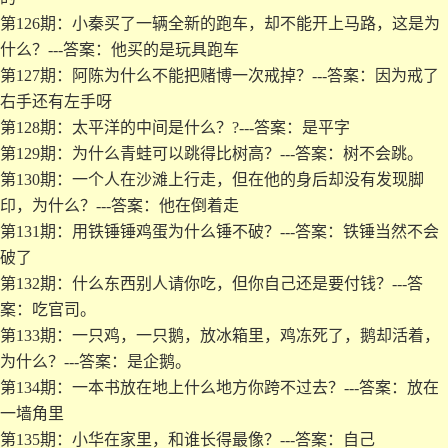
第126期：小秦买了一辆全新的跑车，却不能开上马路，这是为
什么？---答案：他买的是玩具跑车
第127期：阿陈为什么不能把赌博一次戒掉？---答案：因为戒了
右手还有左手呀
第128期：太平洋的中间是什么？?---答案：是平字
第129期：为什么青蛙可以跳得比树高？---答案：树不会跳。
第130期：一个人在沙滩上行走，但在他的身后却没有发现脚
印，为什么？---答案：他在倒着走
第131期：用铁锤锤鸡蛋为什么锤不破？---答案：铁锤当然不会
破了
第132期：什么东西别人请你吃，但你自己还是要付钱？---答
案：吃官司。
第133期：一只鸡，一只鹅，放冰箱里，鸡冻死了，鹅却活着，
为什么？---答案：是企鹅。
第134期：一本书放在地上什么地方你跨不过去？---答案：放在
一墙角里
第135期：小华在家里，和谁长得最像？---答案：自己