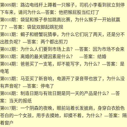
第009期：路边电线杆上蹲着一只猴子，司机小李看到就立刻停
下车来，请问为什么---答案：他把猴屁股当红灯了
第010期：袋鼠和猴子参加跳高比赛，为什么猴子一开始就赢
了？---答案：袋鼠双脚起跳犯规
第011期：蝎子和螃蟹玩猜拳，为什么它们玩了两天，还是分不
出胜负呢？---答案：两个都出剪刀
第012期：为什么人们要到市场上去？---答案：因为市场不会来
第013期：离婚的最关键因素是什么？ ---答案：结婚
第014期：爸爸买了一支笔，却不能写字，为什么？---答案：是
电笔
第015期：马亚买了新音响，电源开了录音带也放了，为什么没
有声音呢？---答案：停电了
第016期：制造日期与有效日期是同一天的产品是什么？---答
案：当天的报纸
第017期：一个阴森的夜晚，眼前站着长发披肩，身穿白衣脸色
苍白的一个女孩，用手去摸她，却摸不着，为什么？---答案：隔
着窗户