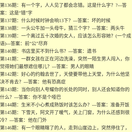
第136期：有一个字，人人见了都会念错。这是什么字？?---答
案：这是“错”字
第137期：什么时候时钟会响13下？---答案：坏的时候
第138期：一头公牛加一头母牛，猜三个字？---答案：两头牛
第139期：一个离过五十次婚的女人，应该怎么形容她？(一个成
语)---答案：前“公”尽弃
第140期：书店里买不到什么书？---答案：遗书
第141期：一群女孩在正在河边洗澡，突然一陌生男人闯入，你
觉得她们最想遮住哪儿？---答案：男人的眼睛
第142期：好心的约翰去世了，天使要带他上天堂，为什么他坚
决不肯去？---答案：他有恐高症
第143期：当你向别人夸耀你的长处的同时，别人还会知道你的
什么？---答案：你不是个哑巴
第144期：生米不小心煮成熟饭时该怎么办？---答案：准备开饭
第145期：下雪天，阿文开了暖气，关上门窗，为什么还感到很
冷？---答案：他在门外
第146期：有一个眼睛瞎了的人，走到山崖边上，突然停住了，