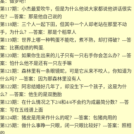
案：做梦吧！
第117期：小杰最爱吹牛，但是为什么他说大家都说他讲话很实
在？---答案：那是他自己说的
第118期：三个人一起下田，但其中一个人却老站在那里不动
手，为什么？---答案：那是个稻草人
第119期：世界上哪一种鸭蛋不能吃，煮不熟，却打得破？---答
案：比赛成绩的鸭蛋.
第120期：如果你生出来的儿子只有一只右手你会怎么办？---答
案：怕什么他不是还有一只左手嘛
第121期：森林里有一条眼镜蛇，可是它从来不咬人，你知道为
什么吗？---答案：因为那森林里没有人
第122期：阿忠结婚好几年了，却没生下一个孩子，这是为什
么？---答案：他生的是双胞胎
第123期：在什么情况之下2/4和4/4不会约为成最简分数？---答
案：写在五线谱上面
第124期：猪皮是用来作什么的呢？---答案：包猪肉用的
第125期：做什么事睁一只眼，闭一只眼比较好？---答案：照相
的