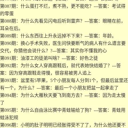
第087期：什么蛋打不烂，煮不熟，更不能吃？---答案：考试得
的零蛋
第088期：为什么先看见闪电后听到雷声？---答案：眼睛在前，
耳朵在后。
第089期：什么东西往上升永远掉不下来？---答案：年龄。
第090期：换心手术失败，医生问快要断气的病人有什么遗言要
交代，你猜他会说什么？?---答案：其实你不懂我的心
第091期：油漆工的徒弟叫啥？---答案：好色之徒
第092期：为什么女人穿高跟鞋后，就代表她快结婚了？---答
案：因为穿高跟鞋走得慢，很容易被男人追上
第093期：盆里有5苹果，5个小朋友每人分到1个，但最后盆里还
有一个，为什么？---答案：最后一个小朋友把盆一起拿走了
第094期：为什么大雁秋天要飞到南方去？---答案：因为走太慢
了
第095期：为什么自由泳比赛中青蛙输给了狗？---答案：青蛙用
蛙泳犯规
第096期：小明的肚子明明已经胀得受不了了，为什么他还要不