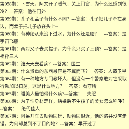
第058期：下雪天，阿文开了暖气，关上门窗，为什么还感到很
冷？---答案：他在门外
第059期：孔子和孟子有什么不同？---答案：孔子把儿子牵在身
边，而孟子把儿子放在头上~！
第060期：有种船从来没下过水，为什么还是船？ ---答案：是
宇宙飞船
第061期：两对父子去买帽子，为什么只买了三顶？---答案：是
祖孙三人
第062期：谁天天去看病？---答案：医生
第063期：什么贵重的东西最容易不翼而飞？---答案：人造卫星
第064期：有一种地方专门教坏人，但没有一个警察敢对它采取
行动加以扫荡。这是什么地方？---答案：看守所
第065期：睡美人最怕得什么病?---答案： 失眠
第066期：为了怕身材走样，结婚后不生孩子的美女怎么称呼？-
--答案： 绝代佳人
第067期：阿呆开车去动物园玩，动物园很近，他的路并没有走
错，为何却总到不了目的地？---答案：早开过了