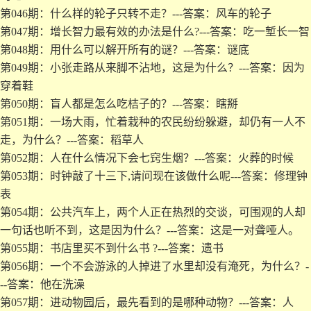
第046期：什么样的轮子只转不走？---答案：风车的轮子
第047期：增长智力最有效的办法是什么?---答案：吃一堑长一智
第048期：用什么可以解开所有的谜？---答案：谜底
第049期：小张走路从来脚不沾地，这是为什么？---答案：因为
穿着鞋
第050期：盲人都是怎么吃桔子的？---答案：瞎掰
第051期：一场大雨，忙着栽种的农民纷纷躲避，却仍有一人不
走，为什么？---答案：稻草人
第052期：人在什么情况下会七窍生烟？---答案：火葬的时候
第053期：时钟敲了十三下,请问现在该做什么呢---答案：修理钟
表
第054期：公共汽车上，两个人正在热烈的交谈，可围观的人却
一句话也听不到，这是因为什么？---答案：这是一对聋哑人。
第055期：书店里买不到什么书 ?---答案：遗书
第056期：一个不会游泳的人掉进了水里却没有淹死，为什么？-
--答案：他在洗澡
第057期：进动物园后，最先看到的是哪种动物？---答案：人