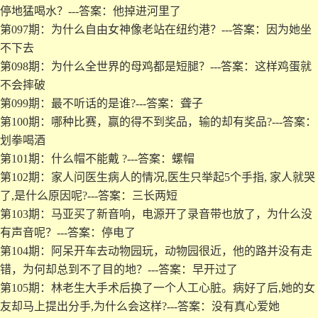
停地猛喝水？---答案：他掉进河里了
第097期：为什么自由女神像老站在纽约港？---答案：因为她坐
不下去
第098期：为什么全世界的母鸡都是短腿？---答案：这样鸡蛋就
不会摔破
第099期：最不听话的是谁?---答案：聋子
第100期：哪种比赛，赢的得不到奖品，输的却有奖品?---答案：
划拳喝酒
第101期：什么帽不能戴 ?---答案：螺帽
第102期：家人问医生病人的情况,医生只举起5个手指, 家人就哭
了,是什么原因呢?---答案：三长两短
第103期：马亚买了新音响，电源开了录音带也放了，为什么没
有声音呢？---答案：停电了
第104期：阿呆开车去动物园玩，动物园很近，他的路并没有走
错，为何却总到不了目的地？---答案：早开过了
第105期：林老生大手术后换了一个人工心脏。病好了后,她的女
友却马上提出分手,为什么会这样?---答案：没有真心爱她