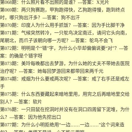
第068期：什么照片看不出照的是谁？---答案：X光片
第069期：两只狗赛跑，甲狗跑得快，乙狗跑得慢，跑到终点
时，哪只狗出汗多？---答案：狗不出汗
第070期：印度人为什么用手抓饭？---答案：因为手比脚干净
第071期：气候突然转冷，一只鸵鸟决定南迁，请问它头向南，
尾朝北，而爪子该朝向哪一方呢？---答案：鸵鸟不会飞
第072期：明明是个“错”字，为什么小华却偏偏说要“对”？---答
案：的确是个错字呀
第073期：美玲每晚都出去梦游，为什么她的丈夫不带她去医院
治疗呢？---答案：她每回梦游回来都带回来两千元
第074期：戒烟为什么要戒两次呢？---答案：戒了右手还是戒左
手
第075期：什么东西要藏起来暗地里用，用完之后再暗地里交给
别人？---答案：软片
第076期：一只田鼠在挖洞时并没有在洞口四周留下泥堆，为什
么？---答案：因为他先挖出口
第077期：为什么小明拒绝用“一边……一边……”这个词来造