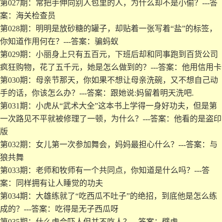
第027期：常把手伸向别人包里的人，为什么却不是小偷？---答
案：海关检查员
第028期：明明是放砂糖的罐子，却贴着一张写着“盐”的标签，
你知道作用何在？---答案：骗蚂蚁
第029期：小丽身上只有五百元，下班后却和同事跑到百货公司
疯狂购物，花了五千元，她是怎么做到的？---答案：他用信用卡
第030期：母亲节那天，你如果不想让母亲洗碗，又不想自己动
手的话，你该怎么办？---答案：跟她说:妈留着明天洗吧.
第031期：小虎从“武术大全”这本书上学得一身好功夫，但是第
一次路见不平就被修理了一顿，为什么？---答案：他看的是盗印
版
第032期：女儿第一次参加舞会，妈妈最担心什么？---答案：与
狼共舞
第033期：老师和牧师有一个共同点，你知道是什么吗？---答
案：同样拥有让人睡觉的功夫
第034期：大雄练就了“吃西瓜不吐子”的绝招，到底他是怎么练
成的？---答案：吃得是无子西瓜呀
第035期：什么虎会吓人但并不吃人？---答案：壁虎