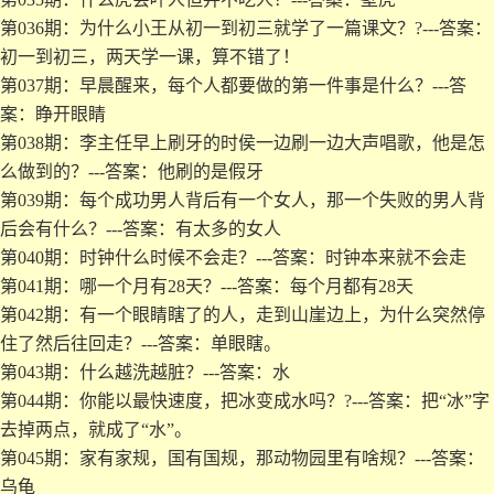
第036期：为什么小王从初一到初三就学了一篇课文？?---答案：
初一到初三，两天学一课，算不错了！
第037期：早晨醒来，每个人都要做的第一件事是什么？---答
案：睁开眼睛
第038期：李主任早上刷牙的时侯一边刷一边大声唱歌，他是怎
么做到的？---答案：他刷的是假牙
第039期：每个成功男人背后有一个女人，那一个失败的男人背
后会有什么？---答案：有太多的女人
第040期：时钟什么时候不会走？---答案：时钟本来就不会走
第041期：哪一个月有28天？---答案：每个月都有28天
第042期：有一个眼睛瞎了的人，走到山崖边上，为什么突然停
住了然后往回走？---答案：单眼瞎。
第043期：什么越洗越脏？---答案：水
第044期：你能以最快速度，把冰变成水吗？?---答案：把“冰”字
去掉两点，就成了“水”。
第045期：家有家规，国有国规，那动物园里有啥规？---答案：
乌龟