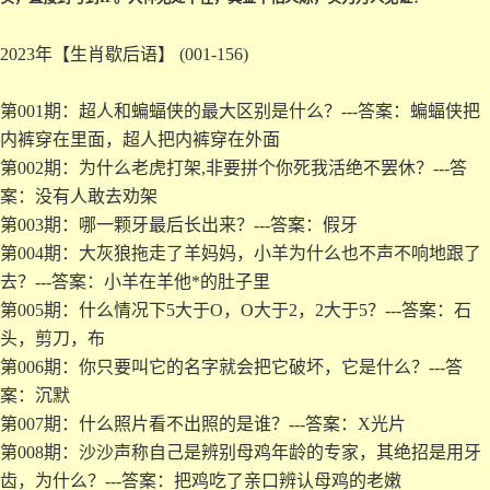
2023年【生肖歇后语】 (001-156)
第001期：超人和蝙蝠侠的最大区别是什么？---答案：蝙蝠侠把
内裤穿在里面，超人把内裤穿在外面
第002期：为什么老虎打架,非要拼个你死我活绝不罢休？---答
案：没有人敢去劝架
第003期：哪一颗牙最后长出来？---答案：假牙
第004期：大灰狼拖走了羊妈妈，小羊为什么也不声不响地跟了
去？---答案：小羊在羊他*的肚子里
第005期：什么情况下5大于O，O大于2，2大于5？---答案：石
头，剪刀，布
第006期：你只要叫它的名字就会把它破坏，它是什么？---答
案：沉默
第007期：什么照片看不出照的是谁？---答案：X光片
第008期：沙沙声称自己是辨别母鸡年龄的专家，其绝招是用牙
齿，为什么？---答案：把鸡吃了亲口辨认母鸡的老嫩