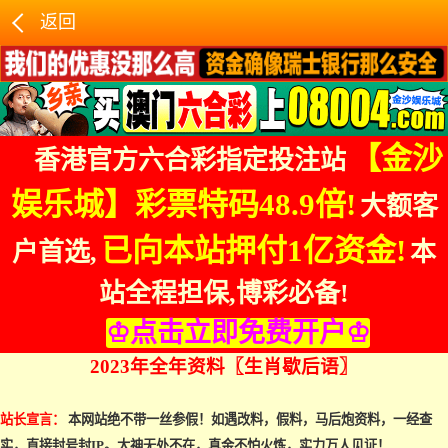
返回
【金沙
香港官方六合彩指定投注站
娱乐城】
彩票特码48.9倍!
大额客
已向本站押付1亿资金!
户首选,
本
站全程担保,博彩必备!
♔点击立即免费开户♔
2023年全年资料〖生肖歇后语〗
站长宣言：
本网站绝不带一丝参假！如遇改料，假料，马后炮资料，一经查
实，直接封号封IP。大神无处不在，真金不怕火炼，实力万人见证！