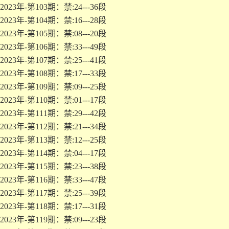
2023年-第103期：禁:24---36段
2023年-第104期：禁:16---28段
2023年-第105期：禁:08---20段
2023年-第106期：禁:33---49段
2023年-第107期：禁:25---41段
2023年-第108期：禁:17---33段
2023年-第109期：禁:09---25段
2023年-第110期：禁:01---17段
2023年-第111期：禁:29---42段
2023年-第112期：禁:21---34段
2023年-第113期：禁:12---25段
2023年-第114期：禁:04---17段
2023年-第115期：禁:23---38段
2023年-第116期：禁:33---47段
2023年-第117期：禁:25---39段
2023年-第118期：禁:17---31段
2023年-第119期：禁:09---23段