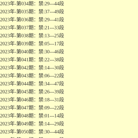
2023年-第034期：禁:29---44段
2023年-第035期：禁:37---49段
2023年-第036期：禁:29---41段
2023年-第037期：禁:21---33段
2023年-第038期：禁:13---25段
2023年-第039期：禁:05---17段
2023年-第040期：禁:30---46段
2023年-第041期：禁:22---38段
2023年-第042期：禁:14---30段
2023年-第043期：禁:06---22段
2023年-第044期：禁:34---47段
2023年-第045期：禁:26---39段
2023年-第046期：禁:18---31段
2023年-第047期：禁:09---22段
2023年-第048期：禁:01---14段
2023年-第049期：禁:14---29段
2023年-第050期：禁:30---44段