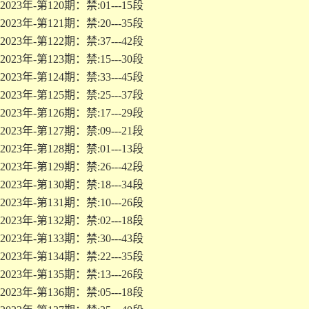
2023年-第120期：禁:01---15段
2023年-第121期：禁:20---35段
2023年-第122期：禁:37---42段
2023年-第123期：禁:15---30段
2023年-第124期：禁:33---45段
2023年-第125期：禁:25---37段
2023年-第126期：禁:17---29段
2023年-第127期：禁:09---21段
2023年-第128期：禁:01---13段
2023年-第129期：禁:26---42段
2023年-第130期：禁:18---34段
2023年-第131期：禁:10---26段
2023年-第132期：禁:02---18段
2023年-第133期：禁:30---43段
2023年-第134期：禁:22---35段
2023年-第135期：禁:13---26段
2023年-第136期：禁:05---18段