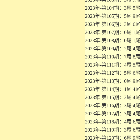
2023年-第104期：3尾 5
2023年-第105期：5尾 9
2023年-第106期：3尾 6
2023年-第107期：0尾 1
2023年-第108期：0尾 1
2023年-第109期：2尾 4
2023年-第110期：7尾 8
2023年-第111期：4尾 5
2023年-第112期：5尾 6
2023年-第113期：0尾 9
2023年-第114期：1尾 4
2023年-第115期：3尾 4
2023年-第116期：3尾 4
2023年-第117期：3尾 4
2023年-第118期：4尾 6
2023年-第119期：3尾 6
2023年-第120期：6尾 9